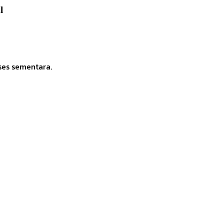
l
ses sementara.